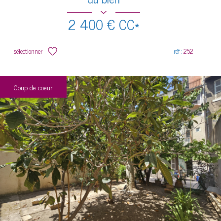
2 400 €
CC*
sélectionner
réf :
252
Coup de coeur