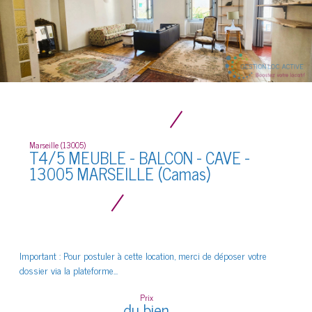
Marseille (13005)
T4/5 MEUBLE - BALCON - CAVE -
13005 MARSEILLE (Camas)
Important : Pour postuler à cette location, merci de déposer votre
dossier via la plateforme...
Prix
du bien