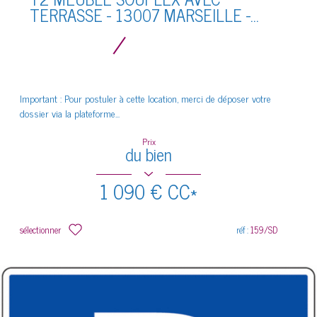
TERRASSE - 13007 MARSEILLE -...
Important : Pour postuler à cette location, merci de déposer votre
dossier via la plateforme...
Prix
du bien
1 090 €
CC*
sélectionner
réf :
159/SD