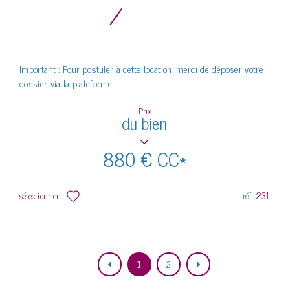
Important : Pour postuler à cette location, merci de déposer votre
dossier via la plateforme...
Prix
du bien
880 €
CC*
sélectionner
réf :
231
1
2