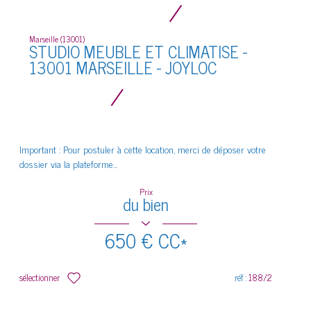
Marseille (13001)
STUDIO MEUBLE ET CLIMATISE -
13001 MARSEILLE - JOYLOC
Important : Pour postuler à cette location, merci de déposer votre
dossier via la plateforme...
Prix
du bien
650 €
CC*
sélectionner
réf :
188/2