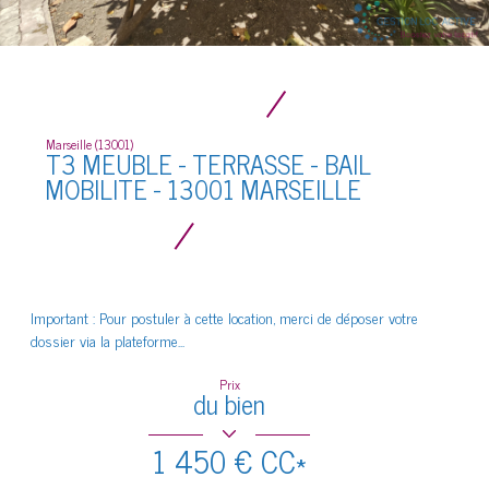
Marseille (13001)
T3 MEUBLE - TERRASSE - BAIL
MOBILITE - 13001 MARSEILLE
Important : Pour postuler à cette location, merci de déposer votre
dossier via la plateforme...
Prix
du bien
1 450 €
CC*