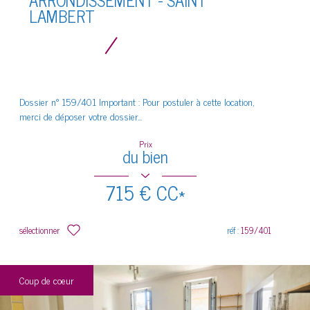
LAMBERT
Dossier n° 159/401 Important : Pour postuler à cette location,
merci de déposer votre dossier...
Prix
du bien
715 €
CC*
sélectionner
réf :
159/401
Coup de coeur