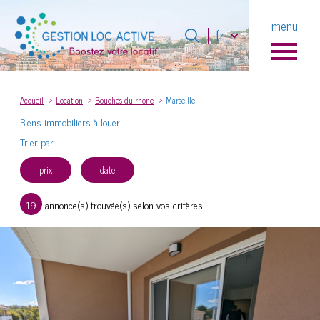
Langue
menu
Langue
fr
fr
0
Accueil
Accueil
Location
Bouches du rhone
Marseille
Biens immobiliers à louer
Trier par
prix
date
19
annonce(s) trouvée(s) selon vos critères