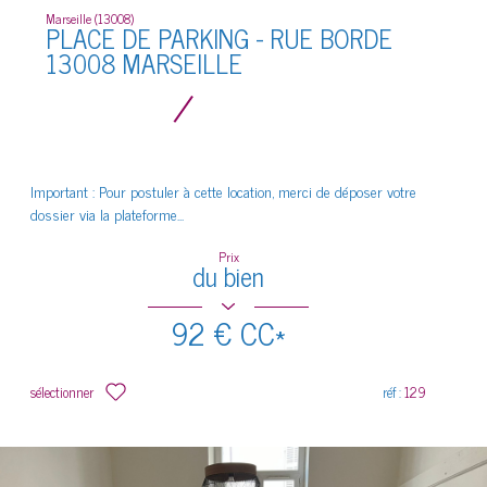
Marseille (13008)
PLACE DE PARKING - RUE BORDE
13008 MARSEILLE
Important : Pour postuler à cette location, merci de déposer votre
dossier via la plateforme...
Prix
du bien
92 €
CC*
sélectionner
réf :
129