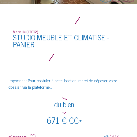
Marseille (13002)
STUDIO MEUBLE ET CLIMATISE -
PANIER
Important : Pour postuler à cette location, merci de déposer votre
dossier via la plateforme...
Prix
du bien
671 €
CC*
sélectionner
réf :
144/1