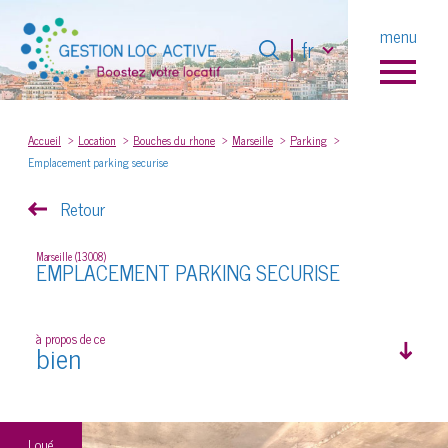
Langue
menu
Langue
fr
fr
0
Accueil
Accueil
Location
Bouches du rhone
Marseille
Parking
Emplacement parking securise
Retour
Marseille (13008)
EMPLACEMENT PARKING SECURISE
à propos de ce
bien
Loué