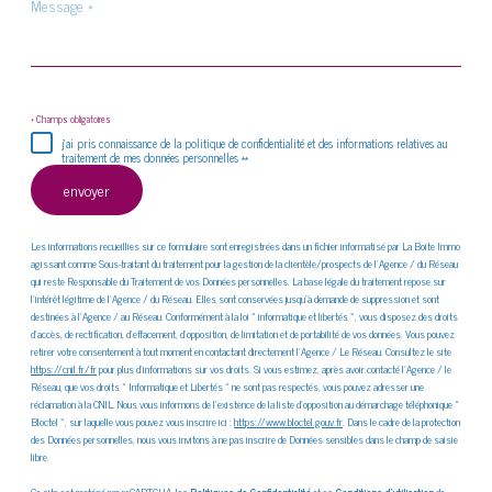
Message
*
* Champs obligatoires
j'ai pris connaissance de la politique de confidentialité et des informations relatives au
traitement de mes données personnelles **
envoyer
Les informations recueillies sur ce formulaire sont enregistrées dans un fichier informatisé par La Boite Immo
agissant comme Sous-traitant du traitement pour la gestion de la clientèle/prospects de l'Agence / du Réseau
qui reste Responsable du Traitement de vos Données personnelles. La base légale du traitement repose sur
l'intérêt légitime de l'Agence / du Réseau. Elles sont conservées jusqu'à demande de suppression et sont
destinées à l'Agence / au Réseau. Conformément à la loi « informatique et libertés », vous disposez des droits
d’accès, de rectification, d’effacement, d’opposition, de limitation et de portabilité de vos données. Vous pouvez
retirer votre consentement à tout moment en contactant directement l’Agence / Le Réseau. Consultez le site
https://cnil.fr/fr
pour plus d’informations sur vos droits. Si vous estimez, après avoir contacté l'Agence / le
Réseau, que vos droits « Informatique et Libertés » ne sont pas respectés, vous pouvez adresser une
réclamation à la CNIL. Nous vous informons de l’existence de la liste d'opposition au démarchage téléphonique «
Bloctel », sur laquelle vous pouvez vous inscrire ici :
https://www.bloctel.gouv.fr
. Dans le cadre de la protection
des Données personnelles, nous vous invitons à ne pas inscrire de Données sensibles dans le champ de saisie
libre.
Ce site est protégé par reCAPTCHA, les
Politiques de Confidentialité
et es
Conditions d'utilisation
de