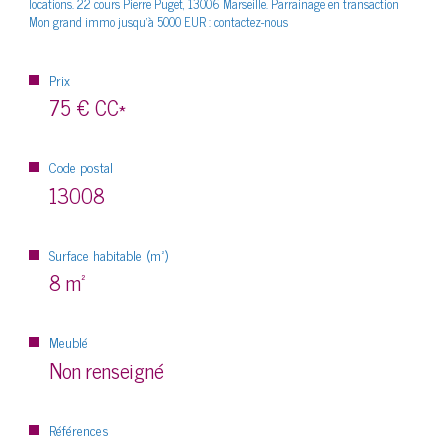
locations. 22 cours Pierre Puget, 13006 Marseille. Parrainage en transaction
Mon grand immo jusqu'à 5000 EUR : contactez-nous
Prix
75 €
CC*
Code postal
13008
Surface habitable (m²)
8 m²
Meublé
Non renseigné
Références