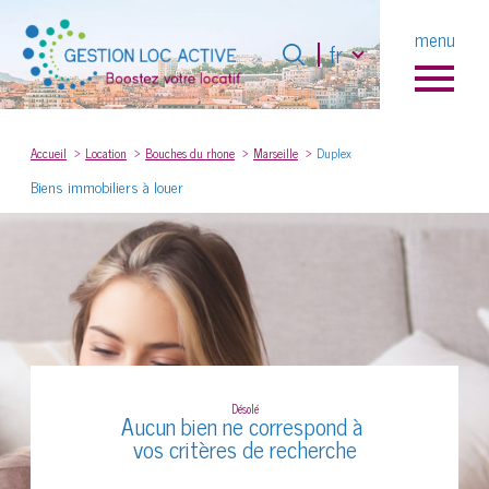
Langue
menu
Langue
fr
fr
0
Accueil
Accueil
Location
Bouches du rhone
Marseille
Duplex
Biens immobiliers à louer
Désolé
Aucun bien ne correspond à
vos critères de recherche