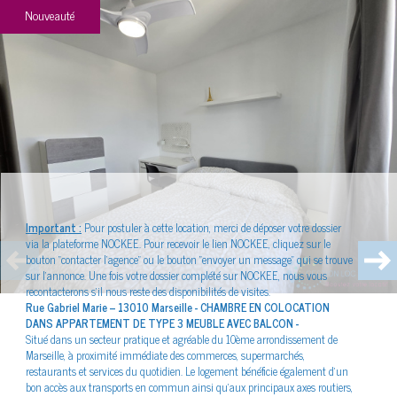
Nouveauté
Plus d'informations
financières
Plus de
détails
Important :
Pour postuler à cette location, merci de déposer votre dossier
via la plateforme NOCKEE. Pour recevoir le lien NOCKEE, cliquez sur le
bouton "contacter l'agence" ou le bouton "envoyer un message" qui se trouve
sur l'annonce. Une fois votre dossier complété sur NOCKEE, nous vous
la
copropriété
recontacterons s'il nous reste des disponibilités de visites.
Rue Gabriel Marie – 13010 Marseille - CHAMBRE EN COLOCATION
DANS APPARTEMENT DE TYPE 3 MEUBLE AVEC BALCON -
Situé dans un secteur pratique et agréable du 10ème arrondissement de
Marseille, à proximité immédiate des commerces, supermarchés,
restaurants et services du quotidien. Le logement bénéficie également d’un
bon accès aux transports en commun ainsi qu’aux principaux axes routiers,
Plus d'informations sur