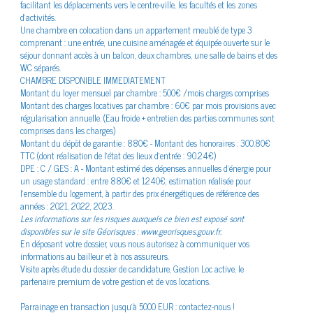
facilitant les déplacements vers le centre-ville, les facultés et les zones
le quartier
d’activités.
Une chambre en colocation dans un appartement meublé de type 3
comprenant : une entrée, une cuisine aménagée et équipée ouverte sur le
séjour donnant accès à un balcon, deux chambres, une salle de bains et des
WC séparés.
CHAMBRE DISPONIBLE IMMEDIATEMENT
Montant du loyer mensuel par chambre : 500€ /mois charges comprises
Bilan
énergétique
Montant des charges locatives par chambre : 60€ par mois provisions avec
régularisation annuelle. (Eau froide + entretien des parties communes sont
comprises dans les charges)
Montant du dépôt de garantie : 880€ - Montant des honoraires : 300.80€
TTC (dont réalisation de l’état des lieux d’entrée : 90.24€)
DPE : C / GES : A - Montant estimé des dépenses annuelles d'énergie pour
un usage standard : entre 880€ et 1240€, estimation réalisée pour
l'ensemble du logement, à partir des prix énergétiques de référence des
années : 2021, 2022, 2023.
Les informations sur les risques auxquels ce bien est exposé sont
disponibles sur le site Géorisques : www.georisques.gouv.fr.
En déposant votre dossier, vous nous autorisez à communiquer vos
informations au bailleur et à nos assureurs.
Visite après étude du dossier de candidature, Gestion Loc active, le
partenaire premium de votre gestion et de vos locations.
Parrainage en transaction jusqu'à 5000 EUR : contactez-nous !