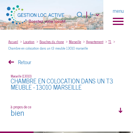
Langue
menu
Langue
fr
fr
0
Accueil
Accueil
Location
Bouches du rhone
Marseille
Appartement
T1
Chambre en colocation dans un t3 meuble 13010 marseille
Retour
Marseille (13010)
CHAMBRE EN COLOCATION DANS UN T3
MEUBLE - 13010 MARSEILLE
à propos de ce
bien