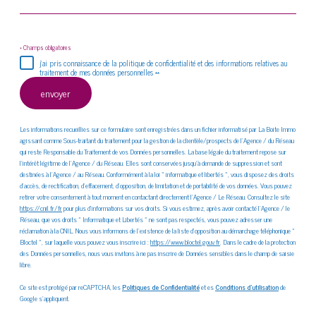
* Champs obligatoires
j'ai pris connaissance de la politique de confidentialité et des informations relatives au
traitement de mes données personnelles **
envoyer
Les informations recueillies sur ce formulaire sont enregistrées dans un fichier informatisé par La Boite Immo
agissant comme Sous-traitant du traitement pour la gestion de la clientèle/prospects de l'Agence / du Réseau
qui reste Responsable du Traitement de vos Données personnelles. La base légale du traitement repose sur
l'intérêt légitime de l'Agence / du Réseau. Elles sont conservées jusqu'à demande de suppression et sont
destinées à l'Agence / au Réseau. Conformément à la loi « informatique et libertés », vous disposez des droits
d’accès, de rectification, d’effacement, d’opposition, de limitation et de portabilité de vos données. Vous pouvez
retirer votre consentement à tout moment en contactant directement l’Agence / Le Réseau. Consultez le site
https://cnil.fr/fr
pour plus d’informations sur vos droits. Si vous estimez, après avoir contacté l'Agence / le
Réseau, que vos droits « Informatique et Libertés » ne sont pas respectés, vous pouvez adresser une
réclamation à la CNIL. Nous vous informons de l’existence de la liste d'opposition au démarchage téléphonique «
Bloctel », sur laquelle vous pouvez vous inscrire ici :
https://www.bloctel.gouv.fr
. Dans le cadre de la protection
des Données personnelles, nous vous invitons à ne pas inscrire de Données sensibles dans le champ de saisie
libre.
Ce site est protégé par reCAPTCHA, les
Politiques de Confidentialité
et es
Conditions d'utilisation
de
Google s'appliquent.