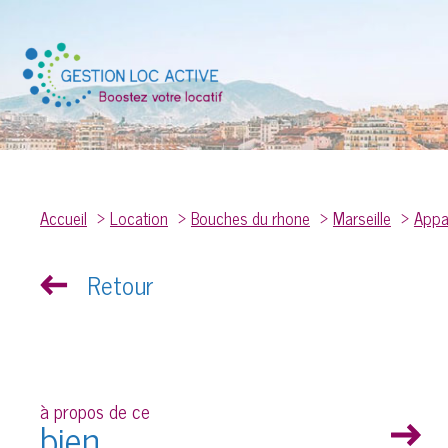
S
Accueil
Location
Bouches du rhone
Marseille
Appa
Retour
à propos de ce
ER
bien