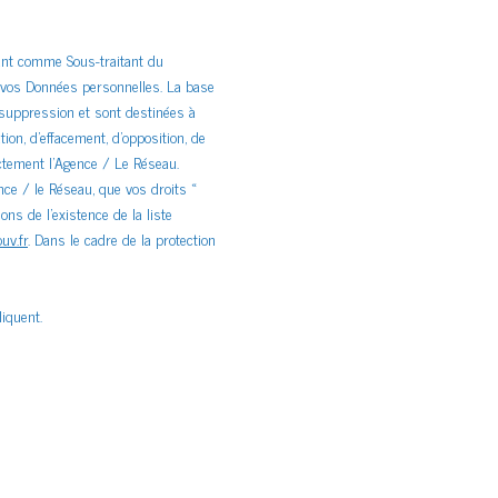
sant comme Sous-traitant du
e vos Données personnelles. La base
 suppression et sont destinées à
ion, d’effacement, d’opposition, de
ctement l’Agence / Le Réseau.
nce / le Réseau, que vos droits «
s de l’existence de la liste
uv.fr
. Dans le cadre de la protection
iquent.