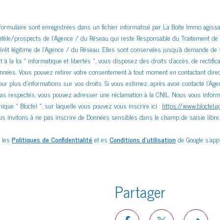
 formulaire sont enregistrées dans un fichier informatisé par La Boite Immo agis
ientèle/prospects de l'Agence / du Réseau qui reste Responsable du Traitement d
ntérêt légitime de l'Agence / du Réseau. Elles sont conservées jusqu'à demande de
la loi « informatique et libertés », vous disposez des droits d’accès, de rectificat
 données. Vous pouvez retirer votre consentement à tout moment en contactant dire
ur plus d’informations sur vos droits. Si vous estimez, après avoir contacté l'Age
pas respectés, vous pouvez adresser une réclamation à la CNIL. Nous vous informon
que « Bloctel », sur laquelle vous pouvez vous inscrire ici :
https://www.bloctel.go
s invitons à ne pas inscrire de Données sensibles dans le champ de saisie libre.
, les
Politiques de Confidentialité
et es
Conditions d'utilisation
de Google s'appl
Partager