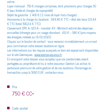
calme.
énergétique
Loyer mensuel : 750 € charges comprises, dont provisions pour charges 50
€ (eau froide et charges de copropriété)
Dépôt de garantie : 1 400 € ( 2 mois de loyer hors charges)
Honoraires à la charge du locataire : 384,80 € TTC + état des lieux 115,44
€ TTC (total 500,24 € TTC)
Classement DPE A, GES A - mandat 49 - Montant estimé des dépenses
annuelles d’énergie pour un usage standard : 410 € – 580 € (prix moyens
des énergies indexés au 01/01/2021)
Cliquez sur le bouton de contact : vous recevrez immédiatement un e-mail
pour commencer votre dossier locataire en ligne.
Les informations sur les risques auxquels ce bien est exposé sont disponibles
sur le site Géorisques :
www.georisques.gouv.fr
En envoyant votre dossier vous acceptez que vos coordonnées soient
partagées au propriétaire et/ou à notre assureur. Gestion Loc active, le
partenaire premium de votre gestion et de vos locations. Parrainage en
transaction jusqu'à 5000 EUR : contactez-nous
Prix
750 €
CC*
Code postal