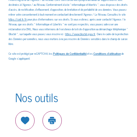
destinées à l'Agence / au Réseau. Conformément à la loi « informatique et libertés », vous disposez des droits
d’accès, de rectification, d’effacement, d’opposition, de limitation et de portabilité de vos données. Vous pouvez
retirer votre consentement à tout moment en contactant directement l’Agence / Le Réseau. Consultez le site
https://cnil.fr/fr
pour plus d’informations sur vos droits. Si vous estimez, après avoir contacté l'Agence / le
Réseau, que vos droits « Informatique et Libertés » ne sont pas respectés, vous pouvez adresser une
réclamation à la CNIL. Nous vous informons de l’existence de la liste d'opposition au démarchage téléphonique «
Bloctel », sur laquelle vous pouvez vous inscrire ici :
https://www.bloctel.gouv.fr
. Dans le cadre de la protection
des Données personnelles, nous vous invitons à ne pas inscrire de Données sensibles dans le champ de saisie
libre.
Ce site est protégé par reCAPTCHA, les
Politiques de Confidentialité
et es
Conditions d'utilisation
de
Google s'appliquent.
Nos outils
Sélectionner
Imprimer