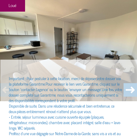
Loué
Plus d'informations
financières
Plus de
détails
Important :
Pour postuler à cette location, merci de déposer votre dossier via
la plateforme Garantme.Pour recevoir le lien vers Garantme, cliquez sur le
bouton "contacter l'agence" ou le bouton "envoyer un message".Une fois votre
dossier complété sur Garantme, nous vous recontacterons uniquement si
Plus d'informations sur
le quartier
des disponibilités correspondent à votre profil.
Disponible de suite, Dans une résidence sécurisée et bien entretenue, ce
deux-pièces entièrement rénové n’attend plus que vous.
• Entrée, séjour lumineux avec cuisine ouverte équipée (plaques,
réfrigérateur, micro-ondes), chambre avec placard intégré, salle d’eau + lave-
linge, WC séparés.
Profitez d'une vue dégagée sur Notre-Dame-de-la-Garde, sans vis a vis et au
Bilan