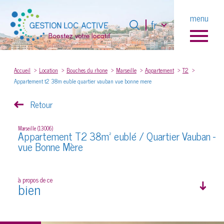
Langue
menu
Langue
fr
fr
0
Accueil
Accueil
Location
Bouches du rhone
Marseille
Appartement
T2
Appartement t2 38m euble quartier vauban vue bonne mere
Retour
Marseille (13006)
Appartement T2 38m² eublé / Quartier Vauban -
vue Bonne Mère
à propos de ce
bien