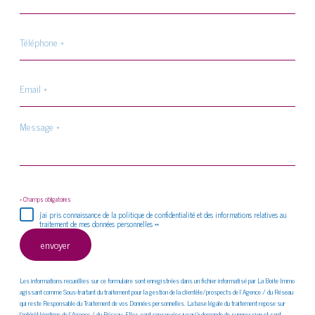
Téléphone
*
Email
*
Message
*
* Champs obligatoires
j'ai pris connaissance de la politique de confidentialité et des informations relatives au
traitement de mes données personnelles **
envoyer
Les informations recueillies sur ce formulaire sont enregistrées dans un fichier informatisé par La Boite Immo
agissant comme Sous-traitant du traitement pour la gestion de la clientèle/prospects de l'Agence / du Réseau
qui reste Responsable du Traitement de vos Données personnelles. La base légale du traitement repose sur
l'intérêt légitime de l'Agence / du Réseau. Elles sont conservées jusqu'à demande de suppression et sont