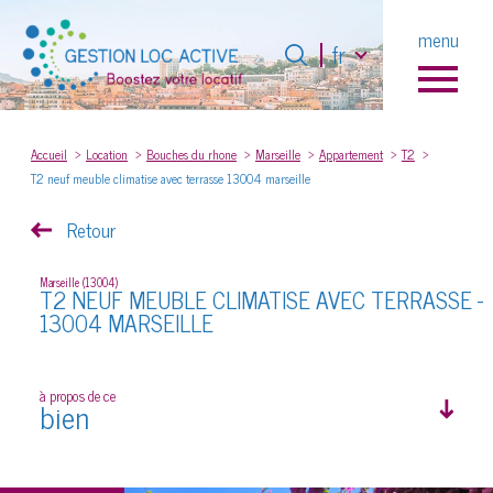
Langue
menu
Langue
fr
fr
0
Accueil
Accueil
Location
Bouches du rhone
Marseille
Appartement
T2
T2 neuf meuble climatise avec terrasse 13004 marseille
Retour
Marseille (13004)
T2 NEUF MEUBLE CLIMATISE AVEC TERRASSE -
13004 MARSEILLE
à propos de ce
bien