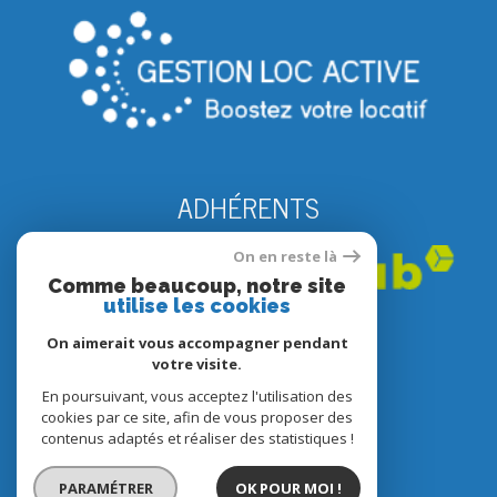
ADHÉRENTS
On en reste là
Comme beaucoup, notre site
utilise les cookies
On aimerait vous accompagner pendant
votre visite.
En poursuivant, vous acceptez l'utilisation des
© 2022
Tous droits réservés
cookies par ce site, afin de vous proposer des
contenus adaptés et réaliser des statistiques !
Traduction powered by Google
Nos honoraires
PARAMÉTRER
OK POUR MOI !
Plan du site
Mentions légales
Partenaires