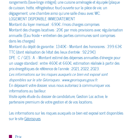
rangements (lave-linge intégré), une cuisine aménagée et équipée (plaque
le quartier
de cuisson, hotte, réfrigérateur, four) ouverte sur la pièce de vie, un
dégagement, une chambre ainsi qu’une salle d’eau avec WC.
LOGEMENT DISPONIBLE IMMEDIATEMENT
Montant du loyer mensuel : 690€ /mois charges comprises
Montant des charges locatives : 20€ par mois provisions avec régularisation
annuelle. (Eau froide + entretien des parties communes sont comprises
dans les charges)
Bilan
énergétique
Montant du dépôt de garantie : 1340€ - Montant des honoraires : 399.63€
TTC (dont réalisation de l’état des lieux d’entrée : 92.29€)
DPE : C / GES : A - Montant estimé des dépenses annuelles d'énergie pour
un usage standard : entre 460€ et 660€, estimation réalisée à partir des
prix énergétiques de référence de l'année : 2021, 2022, 2023.
Les informations sur les risques auxquels ce bien est exposé sont
disponibles sur le site Géorisques : www.georisques.gouv.fr.
En déposant votre dossier, vous nous autorisez à communiquer vos
informations au bailleur.
Visite après étude du dossier de candidature, Gestion Loc active, le
partenaire premium de votre gestion et de vos locations.
Les informations sur les risques auxquels ce bien est exposé sont disponibles
sur le site
Géorisques
Prix