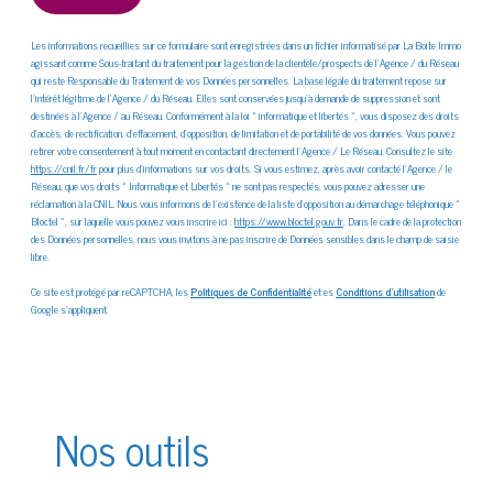
Les informations recueillies sur ce formulaire sont enregistrées dans un fichier informatisé par La Boite Immo
agissant comme Sous-traitant du traitement pour la gestion de la clientèle/prospects de l'Agence / du Réseau
qui reste Responsable du Traitement de vos Données personnelles. La base légale du traitement repose sur
l'intérêt légitime de l'Agence / du Réseau. Elles sont conservées jusqu'à demande de suppression et sont
destinées à l'Agence / au Réseau. Conformément à la loi « informatique et libertés », vous disposez des droits
d’accès, de rectification, d’effacement, d’opposition, de limitation et de portabilité de vos données. Vous pouvez
retirer votre consentement à tout moment en contactant directement l’Agence / Le Réseau. Consultez le site
https://cnil.fr/fr
pour plus d’informations sur vos droits. Si vous estimez, après avoir contacté l'Agence / le
Réseau, que vos droits « Informatique et Libertés » ne sont pas respectés, vous pouvez adresser une
réclamation à la CNIL. Nous vous informons de l’existence de la liste d'opposition au démarchage téléphonique «
Bloctel », sur laquelle vous pouvez vous inscrire ici :
https://www.bloctel.gouv.fr
. Dans le cadre de la protection
des Données personnelles, nous vous invitons à ne pas inscrire de Données sensibles dans le champ de saisie
libre.
Ce site est protégé par reCAPTCHA, les
Politiques de Confidentialité
et es
Conditions d'utilisation
de
Google s'appliquent.
Nos outils