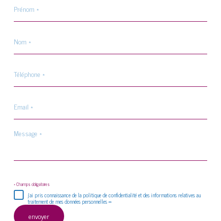
Prénom
*
Nom
*
Téléphone
*
Email
*
Message
*
* Champs obligatoires
j'ai pris connaissance de la politique de confidentialité et des informations relatives au
traitement de mes données personnelles **
envoyer