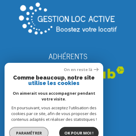
ADHÉRENTS
On en reste là
Comme beaucoup, notre site
utilise les cookies
On aimerait vous accompagner pendant
votre visite.
En poursuivant, vous acceptez l'utilisation des
© 2022
Tous droits réservés
cookies par ce site, afin de vous proposer des
contenus adaptés et réaliser des statistiques !
Traduction powered by Google
Nos honoraires
PARAMÉTRER
OK POUR MOI !
Plan du site
Mentions légales
Partenaires