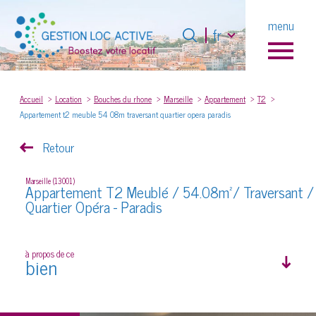
Langue
menu
Langue
fr
fr
0
Accueil
Accueil
Location
Bouches du rhone
Marseille
Appartement
T2
Appartement t2 meuble 54 08m traversant quartier opera paradis
Retour
Marseille (13001)
Appartement T2 Meublé / 54.08m²/ Traversant /
Quartier Opéra - Paradis
à propos de ce
bien