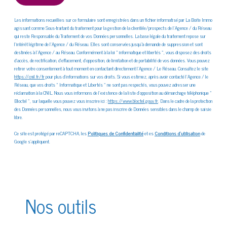
Les informations recueillies sur ce formulaire sont enregistrées dans un fichier informatisé par La Boite Immo
agissant comme Sous-traitant du traitement pour la gestion de la clientèle/prospects de l'Agence / du Réseau
qui reste Responsable du Traitement de vos Données personnelles. La base légale du traitement repose sur
l'intérêt légitime de l'Agence / du Réseau. Elles sont conservées jusqu'à demande de suppression et sont
destinées à l'Agence / au Réseau. Conformément à la loi « informatique et libertés », vous disposez des droits
d’accès, de rectification, d’effacement, d’opposition, de limitation et de portabilité de vos données. Vous pouvez
retirer votre consentement à tout moment en contactant directement l’Agence / Le Réseau. Consultez le site
https://cnil.fr/fr
pour plus d’informations sur vos droits. Si vous estimez, après avoir contacté l'Agence / le
Réseau, que vos droits « Informatique et Libertés » ne sont pas respectés, vous pouvez adresser une
réclamation à la CNIL. Nous vous informons de l’existence de la liste d'opposition au démarchage téléphonique «
Bloctel », sur laquelle vous pouvez vous inscrire ici :
https://www.bloctel.gouv.fr
. Dans le cadre de la protection
des Données personnelles, nous vous invitons à ne pas inscrire de Données sensibles dans le champ de saisie
libre.
Ce site est protégé par reCAPTCHA, les
Politiques de Confidentialité
et es
Conditions d'utilisation
de
Google s'appliquent.
Nos outils