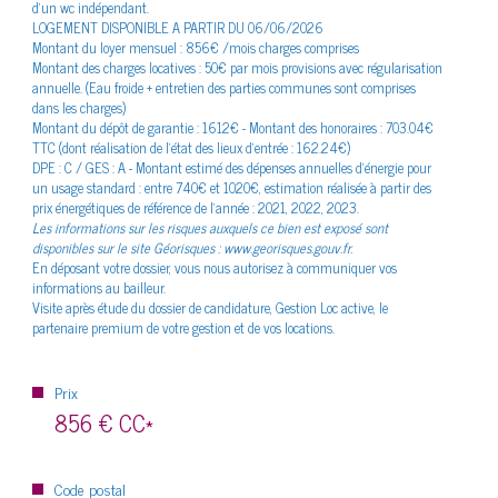
d'un wc indépendant.
le quartier
LOGEMENT DISPONIBLE A PARTIR DU 06/06/2026
Montant du loyer mensuel : 856€ /mois charges comprises
Montant des charges locatives : 50€ par mois provisions avec régularisation
annuelle. (Eau froide + entretien des parties communes sont comprises
dans les charges)
Montant du dépôt de garantie : 1612€ - Montant des honoraires : 703.04€
TTC (dont réalisation de l’état des lieux d’entrée : 162.24€)
Bilan
énergétique
DPE : C / GES : A - Montant estimé des dépenses annuelles d'énergie pour
un usage standard : entre 740€ et 1020€, estimation réalisée à partir des
prix énergétiques de référence de l'année : 2021, 2022, 2023.
Les informations sur les risques auxquels ce bien est exposé sont
disponibles sur le site Géorisques : www.georisques.gouv.fr.
En déposant votre dossier, vous nous autorisez à communiquer vos
informations au bailleur.
Visite après étude du dossier de candidature, Gestion Loc active, le
partenaire premium de votre gestion et de vos locations.
Prix
856 €
CC*
Code postal