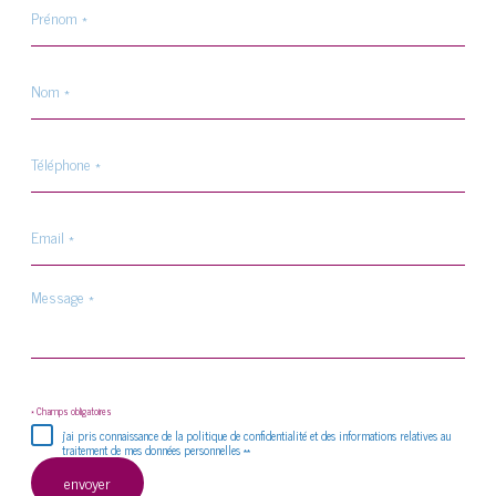
*
Nom
*
Téléphone
*
Email
*
Message
*
* Champs obligatoires
j'ai pris connaissance de la politique de confidentialité et des informations relatives au
traitement de mes données personnelles **
envoyer