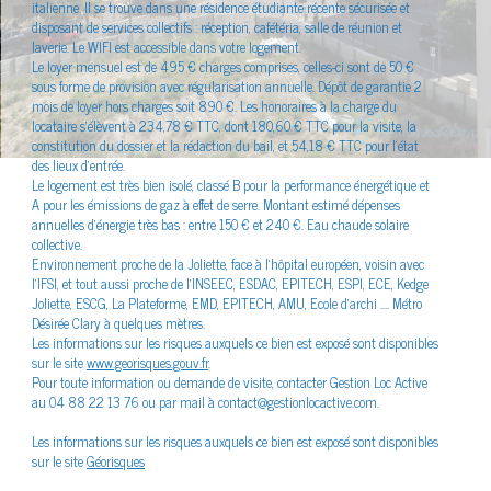
italienne. Il se trouve dans une résidence étudiante récente sécurisée et
énergétique
disposant de services collectifs : réception, cafétéria, salle de réunion et
laverie. Le WIFI est accessible dans votre logement.
Le loyer mensuel est de 495 € charges comprises, celles-ci sont de 50 €
sous forme de provision avec régularisation annuelle. Dépôt de garantie 2
mois de loyer hors charges soit 890 €. Les honoraires à la charge du
locataire s’élèvent à 234,78 € TTC, dont 180,60 € TTC pour la visite, la
constitution du dossier et la rédaction du bail, et 54,18 € TTC pour l’état
des lieux d’entrée.
Le logement est très bien isolé, classé B pour la performance énergétique et
A pour les émissions de gaz à effet de serre. Montant estimé dépenses
annuelles d’énergie très bas : entre 150 € et 240 €. Eau chaude solaire
collective.
Environnement proche de la Joliette, face à l'hôpital européen, voisin avec
l'IFSI, et tout aussi proche de l'INSEEC, ESDAC, EPITECH, ESPI, ECE, Kedge
Joliette, ESCG, La Plateforme, EMD, EPITECH, AMU, Ecole d'archi .... Métro
Désirée Clary à quelques mètres.
Les informations sur les risques auxquels ce bien est exposé sont disponibles
sur le site
www.georisques.gouv.fr
.
Pour toute information ou demande de visite, contacter Gestion Loc Active
au 04 88 22 13 76 ou par mail à contact@gestionlocactive.com.
Les informations sur les risques auxquels ce bien est exposé sont disponibles
sur le site
Géorisques