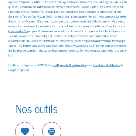
agissant comme Sous-traitant du traitement pour la gestion de la clientèle/prospects de l'Agence / du Réseau
qui reste Responsable du Traitement de vos Données personnelles. La base légale du traitement repose sur
l'intérêt légitime de l'Agence / du Réseau. Elles sont conservées jusqu'à demande de suppression et sont
destinées à l'Agence / au Réseau. Conformément à la loi « informatique et libertés », vous disposez des droits
d’accès, de rectification, d’effacement, d’opposition, de limitation et de portabilité de vos données. Vous pouvez
retirer votre consentement à tout moment en contactant directement l’Agence / Le Réseau. Consultez le site
https://cnil.fr/fr
pour plus d’informations sur vos droits. Si vous estimez, après avoir contacté l'Agence / le
Réseau, que vos droits « Informatique et Libertés » ne sont pas respectés, vous pouvez adresser une
réclamation à la CNIL. Nous vous informons de l’existence de la liste d'opposition au démarchage téléphonique «
Bloctel », sur laquelle vous pouvez vous inscrire ici :
https://www.bloctel.gouv.fr
. Dans le cadre de la protection
des Données personnelles, nous vous invitons à ne pas inscrire de Données sensibles dans le champ de saisie
libre.
Ce site est protégé par reCAPTCHA, les
Politiques de Confidentialité
et es
Conditions d'utilisation
de
Google s'appliquent.
Nos outils
Sélectionner
Imprimer