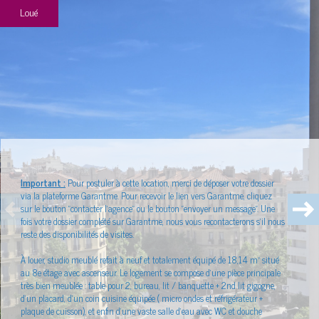
Loué
Plus d'informations
financières
Plus de
détails
Important :
Pour postuler à cette location, merci de déposer votre dossier
via la plateforme Garantme. Pour recevoir le lien vers Garantme, cliquez
sur le bouton "contacter l'agence" ou le bouton "envoyer un message". Une
fois votre dossier complété sur Garantme, nous vous recontacterons s'il nous
Plus d'informations sur
le quartier
reste des disponibilités de visites.
À louer, studio meublé refait à neuf et totalement équipé de 18,14 m² situé
au 8e étage avec ascenseur. Le logement se compose d’une pièce principale
très bien meublée : table pour 2, bureau, lit / banquette + 2nd lit gigogne,
d'un placard, d'un coin cuisine équipée ( micro ondes et réfrigérateur +
plaque de cuisson), et enfin d'une vaste salle d’eau avec WC et douche
Bilan