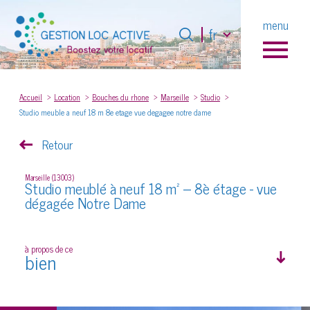
Langue
menu
Langue
fr
fr
0
Accueil
Accueil
Location
Bouches du rhone
Marseille
Studio
Studio meuble a neuf 18 m 8e etage vue degagee notre dame
Retour
Marseille (13003)
Studio meublé à neuf 18 m² – 8è étage - vue
dégagée Notre Dame
à propos de ce
bien