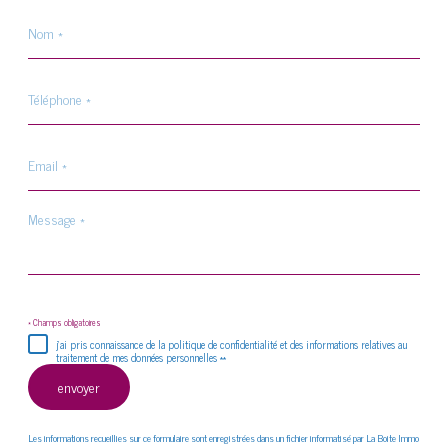
Nom
*
Téléphone
*
Email
*
Message
*
* Champs obligatoires
j'ai pris connaissance de la politique de confidentialité et des informations relatives au
traitement de mes données personnelles **
envoyer
Les informations recueillies sur ce formulaire sont enregistrées dans un fichier informatisé par La Boite Immo